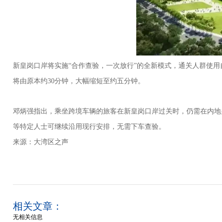
新皇岗口岸将实施
“
合作查验，一次放行
”
的全新模式，通关人群使用
将由原本约
30
分钟，大幅缩短至约五分钟。
邓炳强
指出
，乘坐跨境车辆的旅客
在
新皇岗口岸
过关时
，仍需在内地
等特定人士可继续沿用现行安排，
无需
下车查验。
来源：大湾区之声
相关文章：
无相关信息