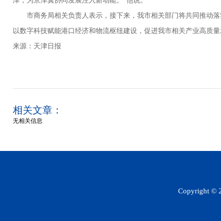
津，为京津冀协同发展注入新动能。”他说。
市商务局相关负责人表示，接下来，我市相关部门将共同推动落实
以数字科技赋能港口经济和物流枢纽建设，促进我市相关产业高质量
来源：天津日报
相关文章：
无相关信息
Copyright 