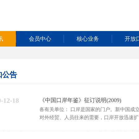
讯
会员中心
核心业务
开放
知公告
9-12-18
《中国口岸年鉴》征订说明(2009)
各有关单位： 口岸是国家的门户。新中国成立以来，特别是改革开放以来，为满足日益增长的
对外经贸、人员往来的需要，口岸开放迅速扩
起了重要的保障作用。 《中国口