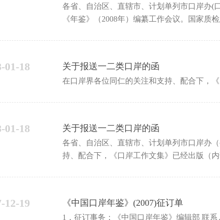
各省、自治区、直辖市、计划单列市口岸办(口岸协会)： 10月16日至18日
《年鉴》（2008年）编纂工作会议。国家质
等相关领导和来自全国23个省、
8-01-18
关于报送一二类口岸的函
在口岸界各位同仁的关注和支持、配合下，《
8-01-18
关于报送一二类口岸的函
各省、自治区、直辖市、计划单列市口岸办
持、配合下，《口岸工作文集》已经出版（内
组稿人、撰稿人表示深切的谢意。 鉴于近
7-12-19
《中国口岸年鉴》(2007)征订单
1．征订事务：《中国口岸年鉴》编辑部 联系人：李卫民 王鑫丽 赵媛媛 联系咨询电话：010-