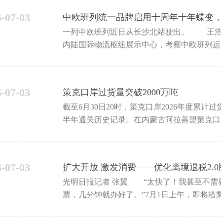
6-07-03
中欧班列统一品牌启用十周年十年蝶变，
一列中欧班列近日从长沙北站驶出。 王浩
内陆国际物流枢纽展示中心，考察中欧班列
6-07-03
策克口岸过货量突破2000万吨
截至6月30日20时，策克口岸2026年度累计过
半年通关历史记录。在内蒙古阿拉善盟策克口
辆
6-07-03
扩大开放 激发消费——优化离境退税2.
光明日报记者 张翼 “太快了！我甚至不需
票，几分钟就办好了。”7月1日上午，即将