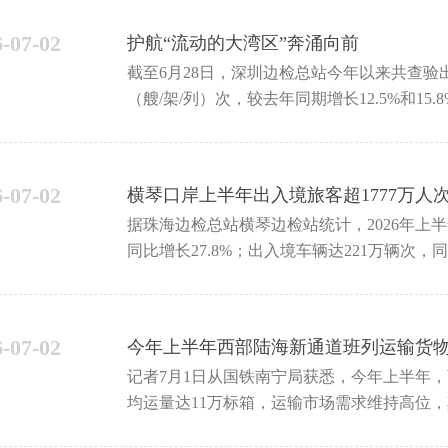
6-07-02
护航“流动的大湾区”奔涌向前
截至6月28日，深圳边检总站今年以来共查验出
（艘/架/列）次，较去年同期增长12.5%和1
6-07-02
横琴口岸上半年出入境旅客超1777万人
据珠海边检总站横琴边检站统计，2026年上
同比增长27.8%；出入境车辆达221万辆次，
车辆总数
6-07-02
今年上半年西部陆海新通道班列运输货物
记者7月1日从国铁南宁局获悉，今年上半年，
均运量达11万标箱，运输市场需求维持高位，
与沿线国