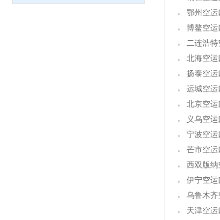
鄂州空运
博鳌空运
二连浩特
北海空运
扬泰空运
运城空运
北京空运
义乌空运
宁波空运
芒市空运
西双版纳
伊宁空运
乌鲁木齐
天津空运